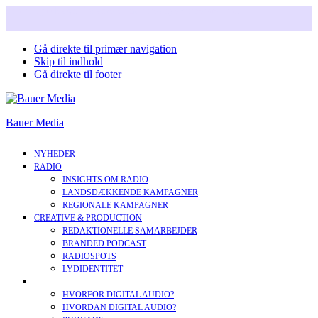
Snart i nyt design. Læs mere om vores nye corperate brand.
Gå direkte til primær navigation
Skip til indhold
Gå direkte til footer
Bauer Media
NYHEDER
RADIO
INSIGHTS OM RADIO
LANDSDÆKKENDE KAMPAGNER
REGIONALE KAMPAGNER
CREATIVE & PRODUCTION
REDAKTIONELLE SAMARBEJDER
BRANDED PODCAST
RADIOSPOTS
LYDIDENTITET
DIGITAL AUDIO
HVORFOR DIGITAL AUDIO?
HVORDAN DIGITAL AUDIO?