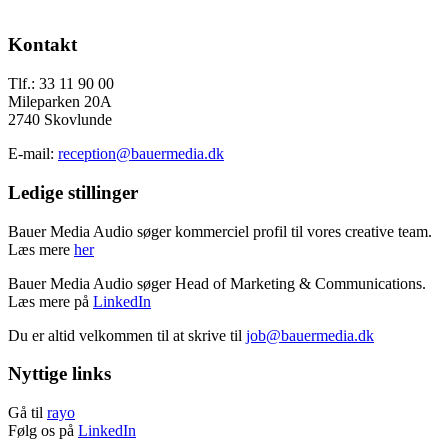
Send os en mail
Footer
Kontakt
Tlf.: 33 11 90 00
Mileparken 20A
2740 Skovlunde
E-mail:
reception@bauermedia.dk
Ledige stillinger
Bauer Media Audio søger kommerciel profil til vores creative team.
Læs mere
her
Bauer Media Audio søger Head of Marketing & Communications.
Læs mere på
LinkedIn
Du er altid velkommen til at skrive til
job@bauermedia.dk
Nyttige links
Gå til
rayo
Følg os på
LinkedIn