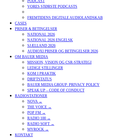
PODCAST
VORES STØRSTE PODCASTS
VORES TEKNISKE SETUP
FREMTIDENS DIGITALE AUDIOLANDSKAB
CASES
PRISER & BETINGELSER
NATIONAL 2026
NATIONAL 2026 ENGELSK
SJÆLLAND 2026
AUDIOXI PRISER OG BETINGELSER 2026
OM BAUER MEDIA
MISSION, VISION OG CSR-STRATEGI
LEDIGE STILLINGER
KOM I PRAKTIK
DRIFTSTATUS
BAUER MEDIA GROUP: PRIVACY POLICY
SPEAK UP – CODE OF CONDUCT
RADIOSTATIONER
NOVA →
THE VOICE →
POP FM →
RADIO 100 →
RADIO SOFT →
MYROCK →
KONTAKT