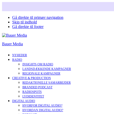
Snart i nyt design. Læs mere om vores nye corperate brand.
Gå direkte til primær navigation
Skip til indhold
Gå direkte til footer
Bauer Media
NYHEDER
RADIO
INSIGHTS OM RADIO
LANDSDÆKKENDE KAMPAGNER
REGIONALE KAMPAGNER
CREATIVE & PRODUCTION
REDAKTIONELLE SAMARBEJDER
BRANDED PODCAST
RADIOSPOTS
LYDIDENTITET
DIGITAL AUDIO
HVORFOR DIGITAL AUDIO?
HVORDAN DIGITAL AUDIO?