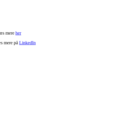
 Læs mere
her
æs mere på
LinkedIn