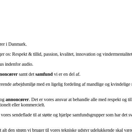
ører i Danmark.
r os: Respekt & tillid, passion, kvalitet, innovation og vindermentalitet
s indenfor audio.
nnoncører
samt det
samfund
vi er en del af.
irerende arbejdsmiljø med en ligelig fordeling af mandlige og kvindelig
og
annoncører
. Det er vores ansvar at behandle alle med respekt og till
ionelt eller kommercielt.
 vores sendeflade til at støtte og hjælpe samfundsgrupper som har det svært
 alt den strøm vi bruger til vores tekniske udstyr udelukkende skal vær