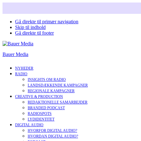
Snart i nyt design. Læs mere om vores nye corperate brand.
Gå direkte til primær navigation
Skip til indhold
Gå direkte til footer
Bauer Media
NYHEDER
RADIO
INSIGHTS OM RADIO
LANDSDÆKKENDE KAMPAGNER
REGIONALE KAMPAGNER
CREATIVE & PRODUCTION
REDAKTIONELLE SAMARBEJDER
BRANDED PODCAST
RADIOSPOTS
LYDIDENTITET
DIGITAL AUDIO
HVORFOR DIGITAL AUDIO?
HVORDAN DIGITAL AUDIO?