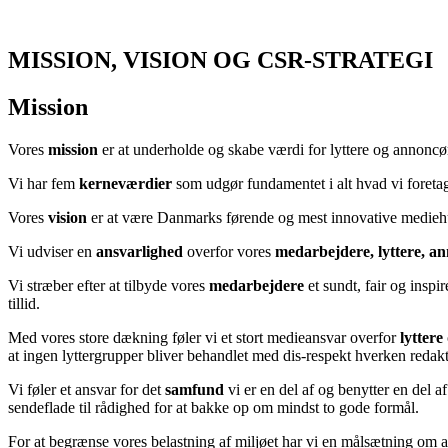
MISSION, VISION OG CSR-STRATEGI
Mission
Vores
mission
er at underholde og skabe værdi for lyttere og annonc
Vi har fem
kerneværdier
som udgør fundamentet i alt hvad vi foretage
Vores
vision
er at være Danmarks førende og mest innovative mediehu
Vi udviser en
ansvarlighed
overfor vores
medarbejdere, lyttere, a
Vi stræber efter at tilbyde vores
medarbejdere
et sundt, fair og insp
tillid.
Med vores store dækning føler vi et stort medieansvar overfor
lyttere
at ingen lyttergrupper bliver behandlet med dis-respekt hverken redakt
Vi føler et ansvar for det
samfund
vi er en del af og benytter en del af
sendeflade til rådighed for at bakke op om mindst to gode formål.
For at begrænse vores belastning af miljøet har vi en målsætning om at