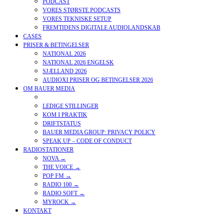
PODCAST
VORES STØRSTE PODCASTS
VORES TEKNISKE SETUP
FREMTIDENS DIGITALE AUDIOLANDSKAB
CASES
PRISER & BETINGELSER
NATIONAL 2026
NATIONAL 2026 ENGELSK
SJÆLLAND 2026
AUDIOXI PRISER OG BETINGELSER 2026
OM BAUER MEDIA
MISSION, VISION OG CSR-STRATEGI
LEDIGE STILLINGER
KOM I PRAKTIK
DRIFTSTATUS
BAUER MEDIA GROUP: PRIVACY POLICY
SPEAK UP – CODE OF CONDUCT
RADIOSTATIONER
NOVA →
THE VOICE →
POP FM →
RADIO 100 →
RADIO SOFT →
MYROCK →
KONTAKT