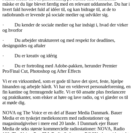
måske er du lige blevet færdig med en relevant uddannelse. Du har i
hvert fald hovedet fuld af idéer til, og kan bidrage til, at de to
radiobrands er levende på sociale medier og udvikler sig.
· Du kender de sociale medier og har indsigt i, hvad der virker
og hvorfor
· Du arbejder struktureret og med respekt for deadlines,
designguides og aftaler
· Du er kreativ og idérig
· Du er fortroling med Adobe-pakken, herunder Premier
Pro/Final Cut, Photoshop og After Effects
Vi er en virksomhed, som er gode til have det sjovt, feste, hjælpe
hinanden og arbejde hårdt. Vi har en veldrevet personaleforening, en
fin kantine og fremragende kaffe. Vi er 60 ansatte plus freelancere
og praktikanter, som elsker at høre og lave radio, og vi glæder os til
at møde dig.
NOVA og The Voice er en del af Bauer Media Danmark. Bauer
Media er en tyskejet mediekoncern med radiostationer og
magasinudgivelser i mere end 20 lande. I Danmark ejer Bauer
Media de seks største kommercielle radiostationer: NOVA, Radio