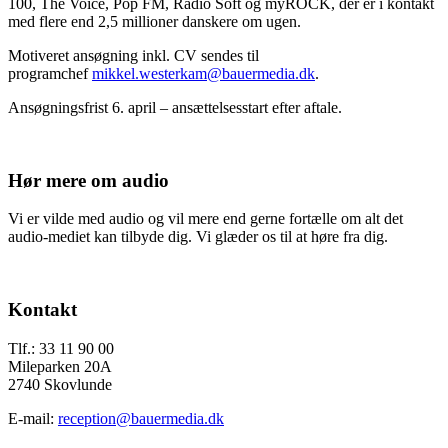
100, The Voice, Pop FM, Radio Soft og myROCK, der er i kontakt
med flere end 2,5 millioner danskere om ugen.
Motiveret ansøgning inkl. CV sendes til
programchef
mikkel.westerkam@bauermedia.dk
.
Ansøgningsfrist 6. april – ansættelsesstart efter aftale.
Hør mere om audio
Vi er vilde med audio og vil mere end gerne fortælle om alt det
audio-mediet kan tilbyde dig. Vi glæder os til at høre fra dig.
Send os en mail
Footer
Kontakt
Tlf.: 33 11 90 00
Mileparken 20A
2740 Skovlunde
E-mail:
reception@bauermedia.dk