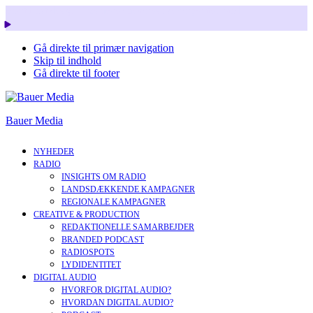
Snart i nyt design. Læs mere om vores nye corperate brand.
Gå direkte til primær navigation
Skip til indhold
Gå direkte til footer
Bauer Media
NYHEDER
RADIO
INSIGHTS OM RADIO
LANDSDÆKKENDE KAMPAGNER
REGIONALE KAMPAGNER
CREATIVE & PRODUCTION
REDAKTIONELLE SAMARBEJDER
BRANDED PODCAST
RADIOSPOTS
LYDIDENTITET
DIGITAL AUDIO
HVORFOR DIGITAL AUDIO?
HVORDAN DIGITAL AUDIO?