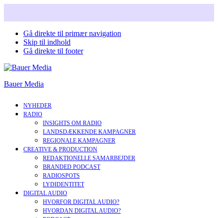
Snart i nyt design. Læs mere om vores nye corperate brand.
Gå direkte til primær navigation
Skip til indhold
Gå direkte til footer
Bauer Media
NYHEDER
RADIO
INSIGHTS OM RADIO
LANDSDÆKKENDE KAMPAGNER
REGIONALE KAMPAGNER
CREATIVE & PRODUCTION
REDAKTIONELLE SAMARBEJDER
BRANDED PODCAST
RADIOSPOTS
LYDIDENTITET
DIGITAL AUDIO
HVORFOR DIGITAL AUDIO?
HVORDAN DIGITAL AUDIO?