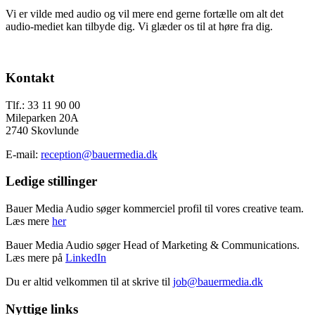
Vi er vilde med audio og vil mere end gerne fortælle om alt det
audio-mediet kan tilbyde dig. Vi glæder os til at høre fra dig.
Send os en mail
Footer
Kontakt
Tlf.: 33 11 90 00
Mileparken 20A
2740 Skovlunde
E-mail:
reception@bauermedia.dk
Ledige stillinger
Bauer Media Audio søger kommerciel profil til vores creative team.
Læs mere
her
Bauer Media Audio søger Head of Marketing & Communications.
Læs mere på
LinkedIn
Du er altid velkommen til at skrive til
job@bauermedia.dk
Nyttige links