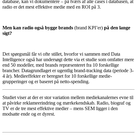
database, kan vi dokumentere – på tværs af alle cases i databasen, at
radio er det mest effektive medie med en ROI på 3.
Men kan radio også bygge brands
(brand KPI’er)
på den lange
sigt?
Det spørgsmål får vi ofte stillet, hvorfor vi sammen med Data
Intelligence også har undersøgt dette via et studie som omfatter mere
end 50 modeller, med brands repræsenteret fra 10 forskellige
brancher. Datagrundlaget er ugentlig brand-tracking data (periode 3-
4 år). Medieeffekter er beregnet for 10 forskellige medie-
grupperinger og er baseret på netto-spending.
Studiet viser at der er stor variation mellem mediekanalernes evne til
at påvirke reklameerindring og mærkekendskab. Radio, biograf og
TV er de tre mest effektive medier – mens SEM ligger i den
modsatte ende og er dyrest.