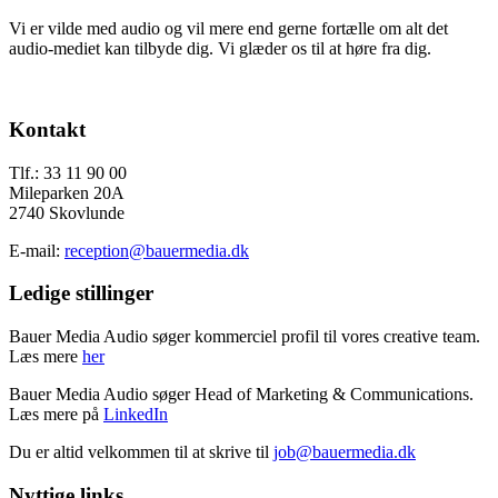
Vi er vilde med audio og vil mere end gerne fortælle om alt det
audio-mediet kan tilbyde dig. Vi glæder os til at høre fra dig.
Send os en mail
Footer
Kontakt
Tlf.: 33 11 90 00
Mileparken 20A
2740 Skovlunde
E-mail:
reception@bauermedia.dk
Ledige stillinger
Bauer Media Audio søger kommerciel profil til vores creative team.
Læs mere
her
Bauer Media Audio søger Head of Marketing & Communications.
Læs mere på
LinkedIn
Du er altid velkommen til at skrive til
job@bauermedia.dk
Nyttige links