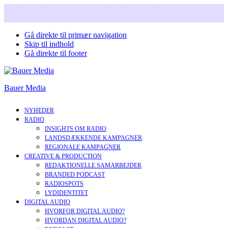
Snart i nyt design. Læs mere om vores nye corperate brand.
Gå direkte til primær navigation
Skip til indhold
Gå direkte til footer
Bauer Media
NYHEDER
RADIO
INSIGHTS OM RADIO
LANDSDÆKKENDE KAMPAGNER
REGIONALE KAMPAGNER
CREATIVE & PRODUCTION
REDAKTIONELLE SAMARBEJDER
BRANDED PODCAST
RADIOSPOTS
LYDIDENTITET
DIGITAL AUDIO
HVORFOR DIGITAL AUDIO?
HVORDAN DIGITAL AUDIO?