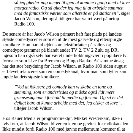
så jeg glæder mig meget til igen at komme i gang med at lave
morgenradio. Og så glæder jeg mig til at arbejde sammen
med de fantastiske værter som allerede er på stationen”
, siger
Jacob Wilson, der også tidligere har været vært på netop
Radio 100.
De senere år har Jacob Wilson primært haft fast plads på landets
største comedyscener som en af de mest garvede og efterspurgte
komikere. Han har arbejdet som tekstforfatter på satire- og
comedyprogrammer på blandt andet TV 2, TV 2 Zulu og DR,
ligesom han også selv har været underholdningsvært i populære tv-
formater som Live fra Bremen og Bingo Banko. Af samme årsag
har det stor betydning for Jacob Wilson, at Radio 100 siden august
er blevet relanceret som en comedykanal, hvor man som lytter kan
møde landets største komikere.
”Ved at fokusere på comedy kan vi skabe en tone og
stemning, som er anderledes og måske også lidt mere
grænsesøgende i forhold til medie og format. Og så er det
dejligt bare at kunne arbejde med det, jeg elsker at lave”
,
tilføjer Jacob Wilson.
Hos Bauer Media er programdirektør, Mikkel Westerkam, ikke i
tvivl om, at Jacob Wilson bliver en kæmpe gevinst for radiokanalen.
Ikke mindst fordi Radio 100 med jævne mellemrum kommer til at