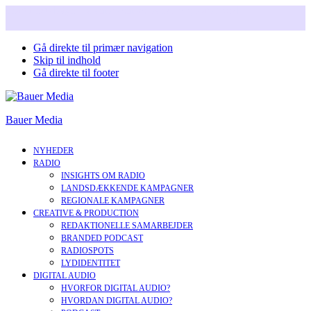
Snart i nyt design. Læs mere om vores nye corperate brand.
Gå direkte til primær navigation
Skip til indhold
Gå direkte til footer
Bauer Media
NYHEDER
RADIO
INSIGHTS OM RADIO
LANDSDÆKKENDE KAMPAGNER
REGIONALE KAMPAGNER
CREATIVE & PRODUCTION
REDAKTIONELLE SAMARBEJDER
BRANDED PODCAST
RADIOSPOTS
LYDIDENTITET
DIGITAL AUDIO
HVORFOR DIGITAL AUDIO?
HVORDAN DIGITAL AUDIO?