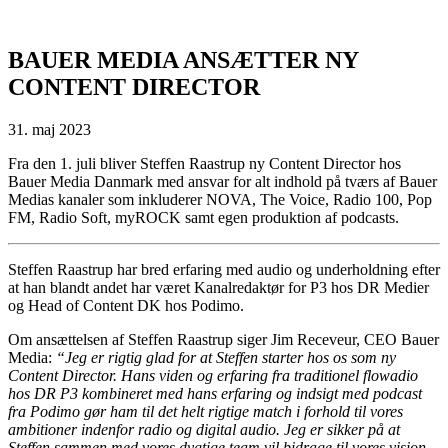
BAUER MEDIA ANSÆTTER NY
CONTENT DIRECTOR
31. maj 2023
Fra den 1. juli bliver Steffen Raastrup ny Content Director hos
Bauer Media Danmark med ansvar for alt indhold på tværs af Bauer
Medias kanaler som inkluderer NOVA, The Voice, Radio 100, Pop
FM, Radio Soft, myROCK samt egen produktion af podcasts.
Steffen Raastrup har bred erfaring med audio og underholdning efter
at han blandt andet har været Kanalredaktør for P3 hos DR Medier
og Head of Content DK hos Podimo.
Om ansættelsen af Steffen Raastrup siger Jim Receveur, CEO Bauer
Media:
“Jeg er rigtig glad for at Steffen starter hos os som ny
Content Director. Hans viden og erfaring fra traditionel flowadio
hos DR P3 kombineret med hans erfaring og indsigt med podcast
fra Podimo gør ham til det helt rigtige match i forhold til vores
ambitioner indenfor radio og digital audio. Jeg er sikker på at
Steffen sammen med vores dygtige team vil bidrage til vores vision