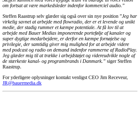
om fortsat at være markedsleder indenfor kommerciel audio.”
Steffen Raastrup selv glæder sig også over sin nye position ”
Jeg har
virkelig savnet at arbejde med flowradio, der er et levende og unikt
medie, der stadig rummer et kæmpe potentiale. At få lov til at
arbejde med Bauer Medias imponerende portefølje af kanaler og
super dygtige medarbejdere, er derfor en kæmpe fornøjelse og
privilegie, der samtidig giver mig mulighed for at arbejde videre
med podcast og radio on demand indenfor rammerne af RadioPlay.
Jeg glæder mig til at trække i arbejdstøjet og videreudvikle nogle af
de stærkeste kanal- og programbrands i Danmark
.”
siger Steffen
Raastrup.
For yderligere oplysninger kontakt venligst CEO Jim Receveur,
JR@bauermedia.dk