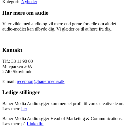
Kategori:
Nyheder
Hør mere om audio
Vi er vilde med audio og vil mere end gerne fortælle om alt det
audio-mediet kan tilbyde dig. Vi glæder os til at høre fra dig.
Send os en mail
Footer
Kontakt
Tlf.: 33 11 90 00
Mileparken 20A
2740 Skovlunde
E-mail:
reception@bauermedia.dk
Ledige stillinger
Bauer Media Audio søger kommerciel profil til vores creative team.
Læs mere
her
Bauer Media Audio søger Head of Marketing & Communications.
Læs mere på
LinkedIn