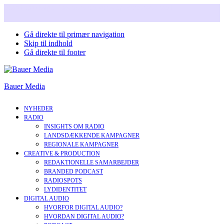
Snart i nyt design. Læs mere om vores nye corperate brand.
Gå direkte til primær navigation
Skip til indhold
Gå direkte til footer
Bauer Media
NYHEDER
RADIO
INSIGHTS OM RADIO
LANDSDÆKKENDE KAMPAGNER
REGIONALE KAMPAGNER
CREATIVE & PRODUCTION
REDAKTIONELLE SAMARBEJDER
BRANDED PODCAST
RADIOSPOTS
LYDIDENTITET
DIGITAL AUDIO
HVORFOR DIGITAL AUDIO?
HVORDAN DIGITAL AUDIO?