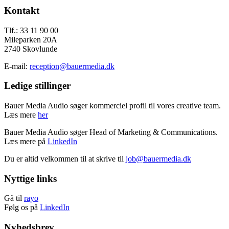
Footer
Kontakt
Tlf.: 33 11 90 00
Mileparken 20A
2740 Skovlunde
E-mail:
reception@bauermedia.dk
Ledige stillinger
Bauer Media Audio søger kommerciel profil til vores creative team.
Læs mere
her
Bauer Media Audio søger Head of Marketing & Communications.
Læs mere på
LinkedIn
Du er altid velkommen til at skrive til
job@bauermedia.dk
Nyttige links
Gå til
rayo
Følg os på
LinkedIn
Nyhedsbrev