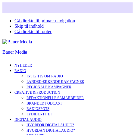
Snart i nyt design. Læs mere om vores nye corperate brand.
Gå direkte til primær navigation
Skip til indhold
Gå direkte til footer
Bauer Media
NYHEDER
RADIO
INSIGHTS OM RADIO
LANDSDÆKKENDE KAMPAGNER
REGIONALE KAMPAGNER
CREATIVE & PRODUCTION
REDAKTIONELLE SAMARBEJDER
BRANDED PODCAST
RADIOSPOTS
LYDIDENTITET
DIGITAL AUDIO
HVORFOR DIGITAL AUDIO?
HVORDAN DIGITAL AUDIO?