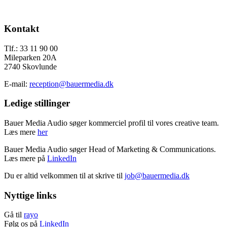
Send os en mail
Footer
Kontakt
Tlf.: 33 11 90 00
Mileparken 20A
2740 Skovlunde
E-mail:
reception@bauermedia.dk
Ledige stillinger
Bauer Media Audio søger kommerciel profil til vores creative team.
Læs mere
her
Bauer Media Audio søger Head of Marketing & Communications.
Læs mere på
LinkedIn
Du er altid velkommen til at skrive til
job@bauermedia.dk
Nyttige links
Gå til
rayo
Følg os på
LinkedIn