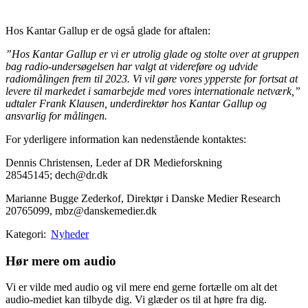
Hos Kantar Gallup er de også glade for aftalen:
”Hos Kantar Gallup er vi er utrolig glade og stolte over at gruppen
bag radio-undersøgelsen har valgt at videreføre og udvide
radiomålingen frem til 2023. Vi vil gøre vores ypperste for fortsat at
levere til markedet i samarbejde med vores internationale netværk,”
udtaler Frank Klausen, underdirektør hos Kantar Gallup og
ansvarlig for målingen.
For yderligere information kan nedenstående kontaktes:
Dennis Christensen, Leder af DR Medieforskning
28545145; dech@dr.dk
Marianne Bugge Zederkof, Direktør i Danske Medier Research
20765099, mbz@danskemedier.dk
Kategori:
Nyheder
Hør mere om audio
Vi er vilde med audio og vil mere end gerne fortælle om alt det
audio-mediet kan tilbyde dig. Vi glæder os til at høre fra dig.