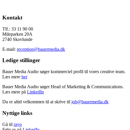
Send os en mail
Footer
Kontakt
Tlf.: 33 11 90 00
Mileparken 20A
2740 Skovlunde
E-mail:
reception@bauermedia.dk
Ledige stillinger
Bauer Media Audio søger kommerciel profil til vores creative team.
Læs mere
her
Bauer Media Audio søger Head of Marketing & Communications.
Læs mere på
LinkedIn
Du er altid velkommen til at skrive til
job@bauermedia.dk
Nyttige links
Gå til
rayo
Følg os på
LinkedIn