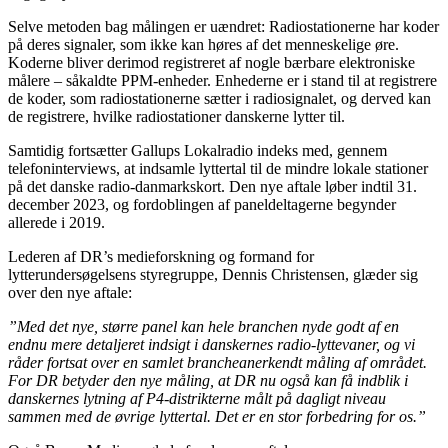
Selve metoden bag målingen er uændret: Radiostationerne har koder
på deres signaler, som ikke kan høres af det menneskelige øre.
Koderne bliver derimod registreret af nogle bærbare elektroniske
målere – såkaldte PPM-enheder. Enhederne er i stand til at registrere
de koder, som radiostationerne sætter i radiosignalet, og derved kan
de registrere, hvilke radiostationer danskerne lytter til.
Samtidig fortsætter Gallups Lokalradio indeks med, gennem
telefoninterviews, at indsamle lyttertal til de mindre lokale stationer
på det danske radio-danmarkskort. Den nye aftale løber indtil 31.
december 2023, og fordoblingen af paneldeltagerne begynder
allerede i 2019.
Lederen af DR’s medieforskning og formand for
lytterundersøgelsens styregruppe, Dennis Christensen, glæder sig
over den nye aftale:
”Med det nye, større panel kan hele branchen nyde godt af en
endnu mere detaljeret indsigt i danskernes radio-lyttevaner, og vi
råder fortsat over en samlet brancheanerkendt måling af området.
For DR betyder den nye måling, at DR nu også kan få indblik i
danskernes lytning af P4-distrikterne målt på dagligt niveau
sammen med de øvrige lyttertal. Det er en stor forbedring for os.”