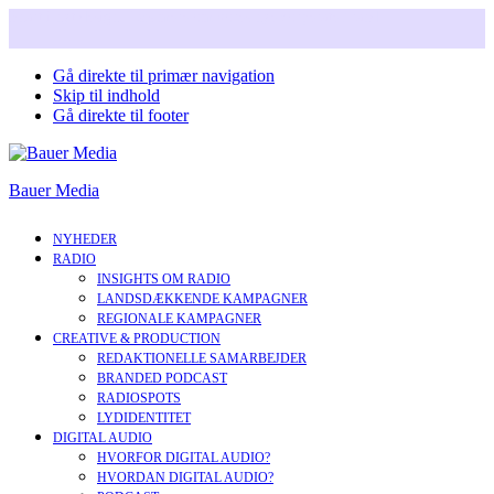
Snart i nyt design. Læs mere om vores nye corperate brand.
Gå direkte til primær navigation
Skip til indhold
Gå direkte til footer
Bauer Media
NYHEDER
RADIO
INSIGHTS OM RADIO
LANDSDÆKKENDE KAMPAGNER
REGIONALE KAMPAGNER
CREATIVE & PRODUCTION
REDAKTIONELLE SAMARBEJDER
BRANDED PODCAST
RADIOSPOTS
LYDIDENTITET
DIGITAL AUDIO
HVORFOR DIGITAL AUDIO?
HVORDAN DIGITAL AUDIO?