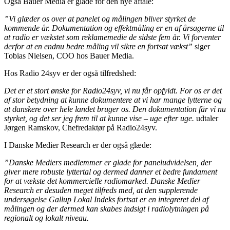
Også Bauer Media er glade for den nye aftale:
”Vi glæder os over at panelet og målingen bliver styrket de
kommende år. Dokumentation og effektmåling er en af årsagerne til
at radio er vækstet som reklamemedie de sidste fem år. Vi forventer
derfor at en endnu bedre måling vil sikre en fortsat vækst”
siger
Tobias Nielsen, COO hos Bauer Media.
Hos Radio 24syv er der også tilfredshed:
Det er et stort ønske for Radio24syv, vi nu får opfyldt. For os er det
af stor betydning at kunne dokumentere at vi har mange lytterne og
at danskere over hele landet bruger os. Den dokumentation får vi nu
styrket, og det ser jeg frem til at kunne vise – uge efter uge.
udtaler
Jørgen Ramskov, Chefredaktør på Radio24syv.
I Danske Medier Research er der også glæde:
”Danske Mediers medlemmer er glade for paneludvidelsen, der
giver mere robuste lyttertal og dermed danner et bedre fundament
for at vækste det kommercielle radiomarked. Danske Medier
Research er desuden meget tilfreds med, at den supplerende
undersøgelse Gallup Lokal Indeks fortsat er en integreret del af
målingen og der dermed kan skabes indsigt i radiolytningen på
regionalt og lokalt niveau.