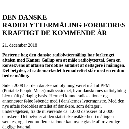
DEN DANSKE
RADIOLYTTERMÅLING FORBEDRES
KRAFTIGT DE KOMMENDE ÅR
21. december 2018
Parterne bag den danske radiolyttermåling har forlænget
aftalen med Kantar Gallup om at måle radiolyttertal. Som en
konsekvens af aftalen fordobles antallet af deltagere i målingen.
Det betyder, at radiomarkedet fremadrettet står med en endnu
bedre måling.
Siden 2008 har den danske radiolytning været målt af PPM
(Portable People Meter) målesystemet, hvor danskernes radiolytning
blev målt på daglig basis. Hermed kunne radiostationer og
annoncører følge løbende med i danskernes lyttermønstre. Med den
nye aftale fordobles antallet af danskere, som deltager i
undersøgelsen, fra de nuværende ca. 1.000 danskere til 2.000
danskere. Det betyder at den statistiske usikkerhed i målingen
sænkes, og at endnu flere stationer kan nyde glæde af troværdige
daglige lyttertal.