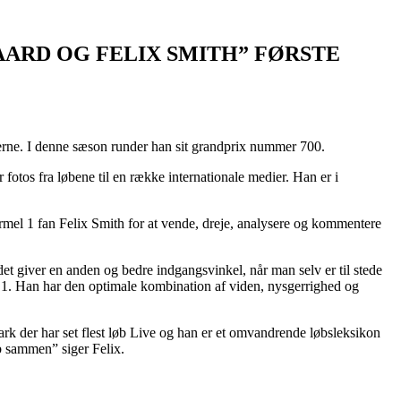
ARD OG FELIX SMITH” FØRSTE
 80erne. I denne sæson runder han sit grandprix nummer 700.
otos fra løbene til en række internationale medier. Han er i
rmel 1 fan Felix Smith for at vende, dreje, analysere og kommentere
 giver en anden og bedre indgangsvinkel, når man selv er til stede
mel 1. Han har den optimale kombination af viden, nysgerrighed og
rk der har set flest løb Live og han er et omvandrende løbsleksikon
b sammen” siger Felix.