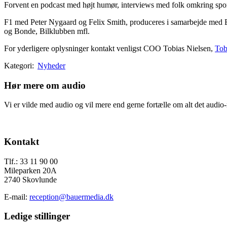
Forvent en podcast med højt humør, interviews med folk omkring sporte
F1 med Peter Nygaard og Felix Smith, produceres i samarbejde med 
og Bonde, Bilklubben mfl.
For yderligere oplysninger kontakt venligst COO Tobias Nielsen,
Tob
Kategori:
Nyheder
Hør mere om audio
Vi er vilde med audio og vil mere end gerne fortælle om alt det audio-m
Send os en mail
Footer
Kontakt
Tlf.: 33 11 90 00
Mileparken 20A
2740 Skovlunde
E-mail:
reception@bauermedia.dk
Ledige stillinger