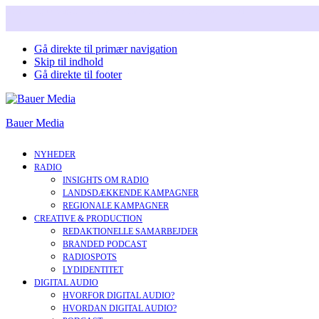
Snart i nyt design. Læs mere om vores nye corperate brand.
Gå direkte til primær navigation
Skip til indhold
Gå direkte til footer
Bauer Media
NYHEDER
RADIO
INSIGHTS OM RADIO
LANDSDÆKKENDE KAMPAGNER
REGIONALE KAMPAGNER
CREATIVE & PRODUCTION
REDAKTIONELLE SAMARBEJDER
BRANDED PODCAST
RADIOSPOTS
LYDIDENTITET
DIGITAL AUDIO
HVORFOR DIGITAL AUDIO?
HVORDAN DIGITAL AUDIO?