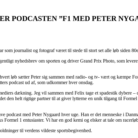
ER PODCASTEN ”F1 MED PETER NYGA
som journalist og fotograf været til stede til stort set alle løb siden
ntligt nyhedsbrev om sporten og driver Grand Prix Photo, som leverer f
r hvert løb sætter Peter sig sammen med radio- og tv- vært og kæmpe Fo
nutters podcast ud af, som udkommer hver onsdag.
iers dækning. Jeg vil sammen med Felix tage et spadestik dybere – det
t den helt rigtige partner til at giver lytterne en unik tilgang til For
t lave podcast med Peter Nygaard hver uge. Han er det menneske i Danma
 Formel 1 entusiaster. Vi har en god kemi og elsker at tale om racerlø
ldninger til verdens vildeste sportsbegivenhed.