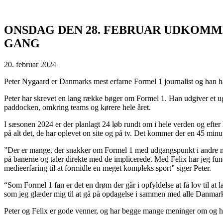
ONSDAG DEN 28. FEBRUAR UDKOMM
GANG
20. februar 2024
Peter Nygaard er Danmarks mest erfarne Formel 1 journalist og han har 
Peter har skrevet en lang række bøger om Formel 1. Han udgiver et uge
paddocken, omkring teams og kørere hele året.
I sæsonen 2024 er der planlagt 24 løb rundt om i hele verden og efte
på alt det, de har oplevet on site og på tv. Det kommer der en 45 mi
”Der er mange, der snakker om Formel 1 med udgangspunkt i andre med
på banerne og taler direkte med de implicerede. Med Felix har jeg funde
medieerfaring til at formidle en meget kompleks sport” siger Peter.
“Som Formel 1 fan er det en drøm der går i opfyldelse at få lov til a
som jeg glæder mig til at gå på opdagelse i sammen med alle Danmarks
Peter og Felix er gode venner, og har begge mange meninger om og ho