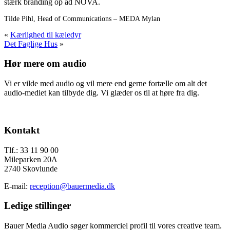
stærk branding op ad NOVA.
Tilde Pihl, Head of Communications – MEDA Mylan
«
Kærlighed til kæledyr
Det Faglige Hus
»
Hør mere om audio
Vi er vilde med audio og vil mere end gerne fortælle om alt det
audio-mediet kan tilbyde dig. Vi glæder os til at høre fra dig.
Send os en mail
Footer
Kontakt
Tlf.: 33 11 90 00
Mileparken 20A
2740 Skovlunde
E-mail:
reception@bauermedia.dk
Ledige stillinger
Bauer Media Audio søger kommerciel profil til vores creative team.