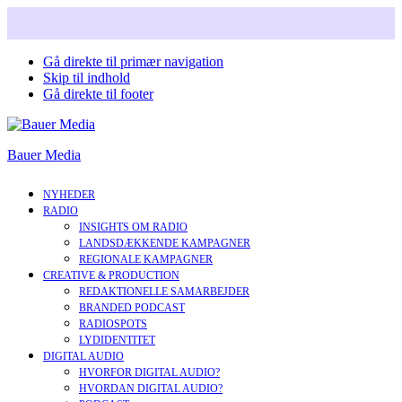
Snart i nyt design. Læs mere om vores nye corperate brand.
Gå direkte til primær navigation
Skip til indhold
Gå direkte til footer
Bauer Media
NYHEDER
RADIO
INSIGHTS OM RADIO
LANDSDÆKKENDE KAMPAGNER
REGIONALE KAMPAGNER
CREATIVE & PRODUCTION
REDAKTIONELLE SAMARBEJDER
BRANDED PODCAST
RADIOSPOTS
LYDIDENTITET
DIGITAL AUDIO
HVORFOR DIGITAL AUDIO?
HVORDAN DIGITAL AUDIO?