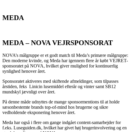
MEDA
MEDA
– NOVA VEJRSPONSORAT
NOVA’s målgruppe er et godt match til Meda’s primære målgruppe:
Den moderne kvinde, og Meda har igennem flere år købt VEJRET-
sponsoratet på NOVA, hvilket giver mulighed for kontinuerlig
synlighed henover året.
Sponsoratet aktiveres med skiftende afmeldinger, som tilpasses
årstiden, feks Linicin lusemiddel efterår og vinter samt SB12
mundskyl jævnligt over året.
På denne måde udnyttes de mange sponsormentions til at holde
sæsonbestemte brands top-of-mind hos brugerne og sikre
vedholdende eksponering henover året.
Meda har også i flere om gange indgået content-samarbejder for
f.eks. Luseguiden.dk, hvilket har givet høj brugerinvolvering og en