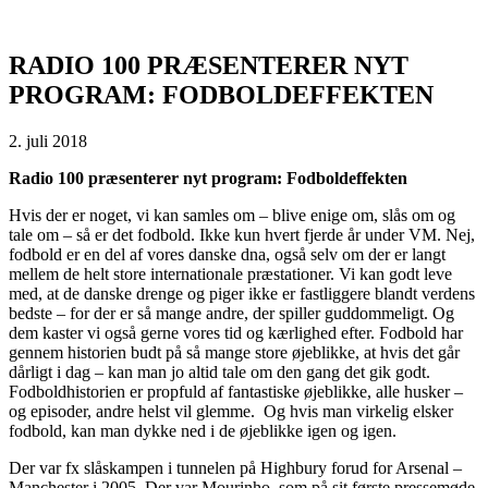
RADIO 100 PRÆSENTERER NYT
PROGRAM: FODBOLDEFFEKTEN
2. juli 2018
Radio 100 præsenterer nyt program: Fodboldeffekten
Hvis der er noget, vi kan samles om – blive enige om, slås om og
tale om – så er det fodbold. Ikke kun hvert fjerde år under VM. Nej,
fodbold er en del af vores danske dna, også selv om der er langt
mellem de helt store internationale præstationer. Vi kan godt leve
med, at de danske drenge og piger ikke er fastliggere blandt verdens
bedste – for der er så mange andre, der spiller guddommeligt. Og
dem kaster vi også gerne vores tid og kærlighed efter. Fodbold har
gennem historien budt på så mange store øjeblikke, at hvis det går
dårligt i dag – kan man jo altid tale om den gang det gik godt.
Fodboldhistorien er propfuld af fantastiske øjeblikke, alle husker –
og episoder, andre helst vil glemme. Og hvis man virkelig elsker
fodbold, kan man dykke ned i de øjeblikke igen og igen.
Der var fx slåskampen i tunnelen på Highbury forud for Arsenal –
Manchester i 2005. Der var Mourinho, som på sit første pressemøde