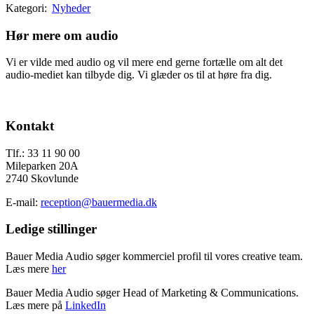
Kategori:
Nyheder
Hør mere om audio
Vi er vilde med audio og vil mere end gerne fortælle om alt det
audio-mediet kan tilbyde dig. Vi glæder os til at høre fra dig.
Send os en mail
Footer
Kontakt
Tlf.: 33 11 90 00
Mileparken 20A
2740 Skovlunde
E-mail:
reception@bauermedia.dk
Ledige stillinger
Bauer Media Audio søger kommerciel profil til vores creative team.
Læs mere
her
Bauer Media Audio søger Head of Marketing & Communications.
Læs mere på
LinkedIn