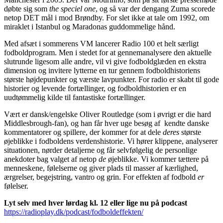
døbte sig som
the speciel one
, og så var der dengang Zuma scorede
netop DET mål i mod Brøndby. For slet ikke at tale om 1992, om
miraklet i Istanbul og Maradonas guddommelige hånd.
Med afsæt i sommerens VM lancerer Radio 100 et helt særligt
fodboldprogram. Men i stedet for at gennemanalysere den aktuelle
slutrunde ligesom alle andre, vil vi give fodboldglæden en ekstra
dimension og invitere lytterne en tur gennem fodboldhistoriens
største højdepunkter og værste lavpunkter. For radio er skabt til gode
historier og levende fortællinger, og fodboldhistorien er en
uudtømmelig kilde til fantastiske fortællinger.
Vært er dansk/engelske Oliver Routledge (som i øvrigt er die hard
Middlesbrough-fan), og han får hver uge besøg af kendte danske
kommentatorer og spillere, der kommer for at dele
deres
største
øjeblikke i fodboldens verdenshistorie. Vi hører klippene, analyserer
situationen, nørder detaljerne og får selvfølgelig de personlige
anekdoter bag valget af netop
de
øjeblikke. Vi kommer tættere på
menneskene, følelserne og giver plads til masser af kærlighed,
ærgrelser, begejstring, vantro og grin. For effekten af fodbold
er
følelser.
Lyt selv med hver lørdag kl. 12 eller lige nu på podcast
https://radioplay.dk/podcast/fodboldeffekten/