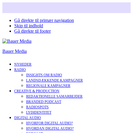
Snart i nyt design. Læs mere om vores nye corperate brand.
Gå direkte til primær navigation
Skip til indhold
Gå direkte til footer
Bauer Media
NYHEDER
RADIO
INSIGHTS OM RADIO
LANDSDÆKKENDE KAMPAGNER
REGIONALE KAMPAGNER
CREATIVE & PRODUCTION
REDAKTIONELLE SAMARBEJDER
BRANDED PODCAST
RADIOSPOTS
LYDIDENTITET
DIGITAL AUDIO
HVORFOR DIGITAL AUDIO?
HVORDAN DIGITAL AUDIO?