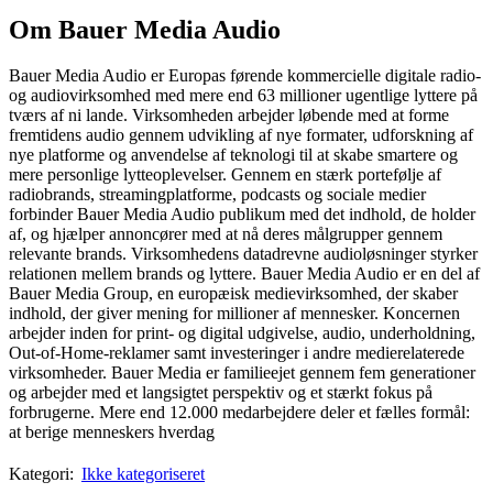
Om Bauer Media Audio
Bauer Media Audio er Europas førende kommercielle digitale radio-
og audiovirksomhed med mere end 63 millioner ugentlige lyttere på
tværs af ni lande. Virksomheden arbejder løbende med at forme
fremtidens audio gennem udvikling af nye formater, udforskning af
nye platforme og anvendelse af teknologi til at skabe smartere og
mere personlige lytteoplevelser. Gennem en stærk portefølje af
radiobrands, streamingplatforme, podcasts og sociale medier
forbinder Bauer Media Audio publikum med det indhold, de holder
af, og hjælper annoncører med at nå deres målgrupper gennem
relevante brands. Virksomhedens datadrevne audioløsninger styrker
relationen mellem brands og lyttere. Bauer Media Audio er en del af
Bauer Media Group, en europæisk medievirksomhed, der skaber
indhold, der giver mening for millioner af mennesker. Koncernen
arbejder inden for print- og digital udgivelse, audio, underholdning,
Out-of-Home-reklamer samt investeringer i andre medierelaterede
virksomheder. Bauer Media er familieejet gennem fem generationer
og arbejder med et langsigtet perspektiv og et stærkt fokus på
forbrugerne. Mere end 12.000 medarbejdere deler et fælles formål:
at berige menneskers hverdag
Kategori:
Ikke kategoriseret