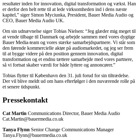
resultater inden for innovation, digital transformation og vækst. Han
er derfor den helt rette til at lede virksomheden ind i dens næste
kapitel,” siger Simon Myciunka, President, Bauer Media Audio og
CEO, Bauer Media Audio UK.
Om sin udnævnelse siger Tobias Nielsen: “Jeg glæder mig meget til
at vende tilbage til Danmark og arbejde sammen med vores dygtige
Bauer Media-team og vores stærke samarbejdspartnere. Vi står som
den førende kommercielle aktør på audiomarkedet, og jeg ser frem
til at bygge videre på den position gennem innovation, digital
transformation og et endnu tættere samarbejde med vores partnere,
så vi fortsat skaber værdi for både lyttere og annoncører.”
Tobias flytter til København den 31. juli forud for sin tiltrædelse.
Der vil blive meldt ud om hans efterfølger i den nuværende rolle på
et senere tidspunkt.
Pressekontakt
Cat
Martin
Communications Director, Bauer Media Audio
Cat.Martin@bauermedia.co.uk
Tanya
Flynn
Senior Change Communications Manager
Tanya.Flynn@bauermedia.co.uk