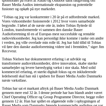
sponsorater på tværs af Audio og Outdoor samt rådgivning om
Bauer Media Audios internationale ekspansion og potentielle
fusioner og opkøb på nye markeder.
“Tobias og jeg var konkurrenter i 20 år på et udfordrende marked.
Vores virksomheder fusionerede i 2012 hvor vores samarbejde
begyndte. I løbet af de næste otte år, inden Tobias flyttede til
London, transformerede vi sammen den danske Bauer
Audioforretning til en af Europas mest succesfulde og rentable
radiovirksomheder. Jeg kan personligt ikke komme i tanke om andre
i verden, jeg ville overlade min rolle til. Jeg har fuld tillid til Tobias
vil føre den danske audioforretning videre ind i fremtiden,” siger Jim
Receveur.
Tobias Nielsen har dokumenteret erfaring i at udvikle og
transformere audiovirksomheder, drive innovation, skabe stærke
samarbejder og levere bæredygtig vækst i stor skala. Med solid
kommerciel erfaring, et stærkt digitalt fokus og en inkluderende
ledelsesstil skal han stå i spidsen for Bauer Media Audio Danmarks
næste vækstfase.
Tobias har sat et markant aftryk på Bauer Media Audio Danmark
gennem mere end 32 år. I denne periode har han blandt andet været
Chief Operating Officer og Group Programme Director, begge roller
gennem 12 år. Han har spillet en afgørende rolle i opbygningen af
Bauer Media som Danmarks førende kommercielle audiohus og var