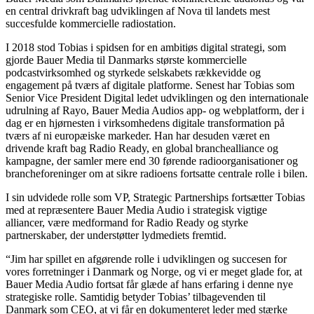
en central drivkraft bag udviklingen af Nova til landets mest
succesfulde kommercielle radiostation.
I 2018 stod Tobias i spidsen for en ambitiøs digital strategi, som
gjorde Bauer Media til Danmarks største kommercielle
podcastvirksomhed og styrkede selskabets rækkevidde og
engagement på tværs af digitale platforme. Senest har Tobias som
Senior Vice President Digital ledet udviklingen og den internationale
udrulning af Rayo, Bauer Media Audios app- og webplatform, der i
dag er en hjørnesten i virksomhedens digitale transformation på
tværs af ni europæiske markeder. Han har desuden været en
drivende kraft bag Radio Ready, en global branchealliance og
kampagne, der samler mere end 30 førende radioorganisationer og
brancheforeninger om at sikre radioens fortsatte centrale rolle i bilen.
I sin udvidede rolle som VP, Strategic Partnerships fortsætter Tobias
med at repræsentere Bauer Media Audio i strategisk vigtige
alliancer, være medformand for Radio Ready og styrke
partnerskaber, der understøtter lydmediets fremtid.
“Jim har spillet en afgørende rolle i udviklingen og succesen for
vores forretninger i Danmark og Norge, og vi er meget glade for, at
Bauer Media Audio fortsat får glæde af hans erfaring i denne nye
strategiske rolle. Samtidig betyder Tobias’ tilbagevenden til
Danmark som CEO, at vi får en dokumenteret leder med stærke