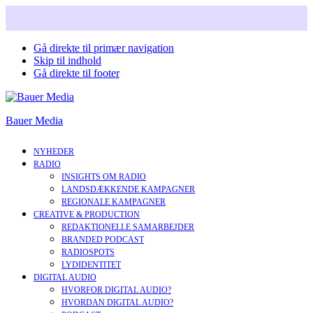
Snart i nyt design. Læs mere om vores nye corperate brand.
Gå direkte til primær navigation
Skip til indhold
Gå direkte til footer
Bauer Media
NYHEDER
RADIO
INSIGHTS OM RADIO
LANDSDÆKKENDE KAMPAGNER
REGIONALE KAMPAGNER
CREATIVE & PRODUCTION
REDAKTIONELLE SAMARBEJDER
BRANDED PODCAST
RADIOSPOTS
LYDIDENTITET
DIGITAL AUDIO
HVORFOR DIGITAL AUDIO?
HVORDAN DIGITAL AUDIO?