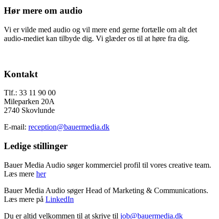
Hør mere om audio
Vi er vilde med audio og vil mere end gerne fortælle om alt det
audio-mediet kan tilbyde dig. Vi glæder os til at høre fra dig.
Send os en mail
Footer
Kontakt
Tlf.: 33 11 90 00
Mileparken 20A
2740 Skovlunde
E-mail:
reception@bauermedia.dk
Ledige stillinger
Bauer Media Audio søger kommerciel profil til vores creative team.
Læs mere
her
Bauer Media Audio søger Head of Marketing & Communications.
Læs mere på
LinkedIn
Du er altid velkommen til at skrive til
job@bauermedia.dk