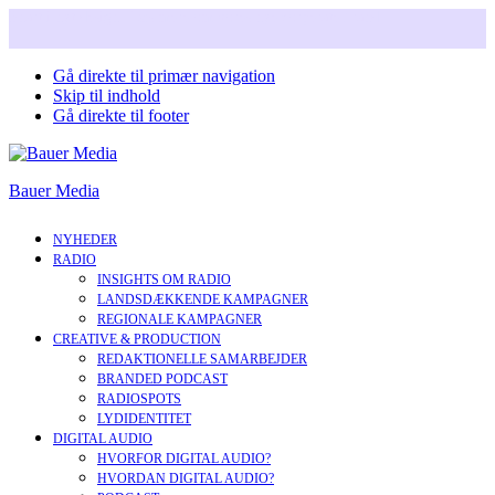
Snart i nyt design. Læs mere om vores nye corperate brand.
Gå direkte til primær navigation
Skip til indhold
Gå direkte til footer
Bauer Media
NYHEDER
RADIO
INSIGHTS OM RADIO
LANDSDÆKKENDE KAMPAGNER
REGIONALE KAMPAGNER
CREATIVE & PRODUCTION
REDAKTIONELLE SAMARBEJDER
BRANDED PODCAST
RADIOSPOTS
LYDIDENTITET
DIGITAL AUDIO
HVORFOR DIGITAL AUDIO?
HVORDAN DIGITAL AUDIO?