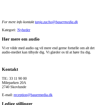
For mere info kontakt
tanja.zacho@bauermedia.dk
Kategori:
Nyheder
Hør mere om audio
Vi er vilde med audio og vil mere end gerne fortælle om alt det
audio-mediet kan tilbyde dig. Vi glæder os til at høre fra dig.
Send os en mail
Footer
Kontakt
Tlf.: 33 11 90 00
Mileparken 20A
2740 Skovlunde
E-mail:
reception@bauermedia.dk
Ledige stillinger